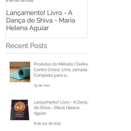
8 de out. de 2025
17 de jun. de 2021
Lançamento! Livro - A
Livro Respiraç
Dança de Shiva - Maria
de Castro
Helena Aguiar
Recent Posts
Produtos do Método | DeRose
Centro Cívico: Uma Jornada
Completa para o
Desenvolvimento Pessoal e
15 de mai.
Cultural
Lançamento! Livro - A Dança
de Shiva - Maria Helena
Aguiar