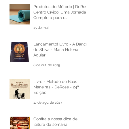
Produtos do Método | DeRose
Centro Cívico: Uma Jornada
Completa para o
Desenvolvimento Pessoal e
15 de mai.
Cultural
Lançamento! Livro - A Dança
de Shiva - Maria Helena
Aguiar
8 de out. de 2025
Livro - Método de Boas
Maneiras - DeRose - 24ª
Edição
17 de ago. de 2023