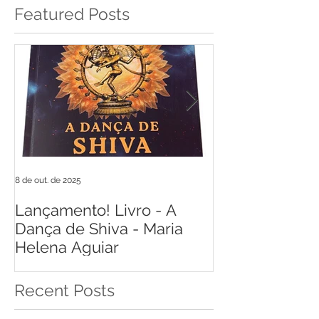
Featured Posts
8 de out. de 2025
17 de jun. de 2021
Lançamento! Livro - A
Livro Respiraç
Dança de Shiva - Maria
de Castro
Helena Aguiar
Recent Posts