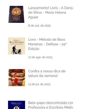
Desenvolvimento Pessoal e
15 de mai.
Cultural
Lançamento! Livro - A Dança
de Shiva - Maria Helena
Aguiar
8 de out. de 2025
Livro - Método de Boas
Maneiras - DeRose - 24ª
Edição
17 de ago. de 2023
Confira a nossa dica de
leitura da semana!
13 de jul. de 2023