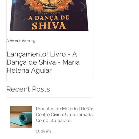
8 de out. de 2025
17 de jun. de 2021
Lançamento! Livro - A
Livro Respiraç
Dança de Shiva - Maria
de Castro
Helena Aguiar
Recent Posts
Produtos do Método | DeRose
Centro Cívico: Uma Jornada
Completa para o