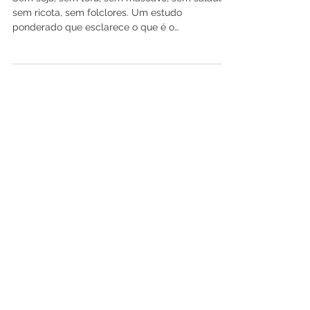
Sem soja, sem tofu, sem mascavo, sem salada,
sem ricota, sem folclores. Um estudo
ponderado que esclarece o que é o
vegetarianismo e põe...