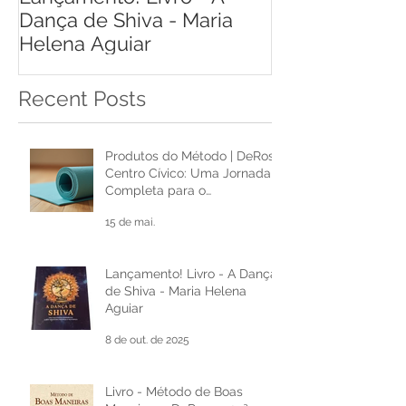
Lançamento! Livro - A
Livro Respiraç
Dança de Shiva - Maria
de Castro
Helena Aguiar
Recent Posts
Produtos do Método | DeRose
Centro Cívico: Uma Jornada
Completa para o
Desenvolvimento Pessoal e
15 de mai.
Cultural
Lançamento! Livro - A Dança
de Shiva - Maria Helena
Aguiar
8 de out. de 2025