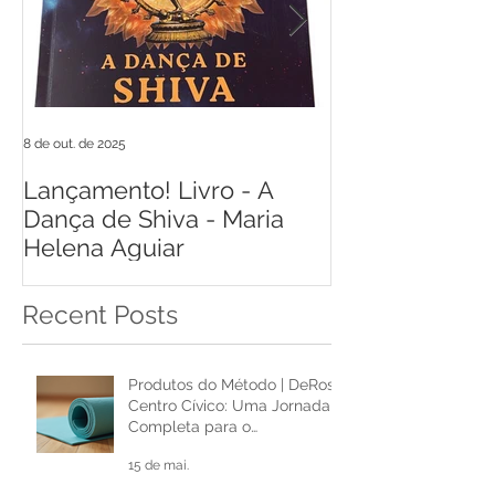
8 de out. de 2025
17 de jun. de 2021
Lançamento! Livro - A
Livro Respiraç
Dança de Shiva - Maria
de Castro
Helena Aguiar
Recent Posts
Produtos do Método | DeRose