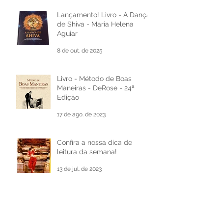
Centro Cívico: Uma Jornada
Completa para o
Desenvolvimento Pessoal e
15 de mai.
Cultural
Lançamento! Livro - A Dança
de Shiva - Maria Helena
Aguiar
8 de out. de 2025
Livro - Método de Boas
Maneiras - DeRose - 24ª
Edição
17 de ago. de 2023
Confira a nossa dica de
leitura da semana!
13 de jul. de 2023